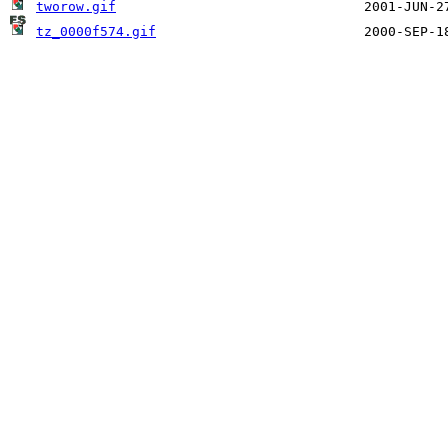
tworow.gif
tz_0000f574.gif